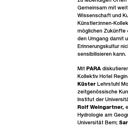
Gemeinsam mit weit
Wissenschaft und Ku
Künstler:innen-Kolle
möglichen Zukünfte d
den Umgang damit u
Erinnerungskultur nic
sensibilisieren kann.
Mit
PARA
diskutiere
Kollektiv Hotel Regi
Küster
Lehrstuhl M
zeitgenössische Kun
Institut der Universit
Rolf Weingartner,
e
Hydrologie am Geogr
Universität Bern;
Sar