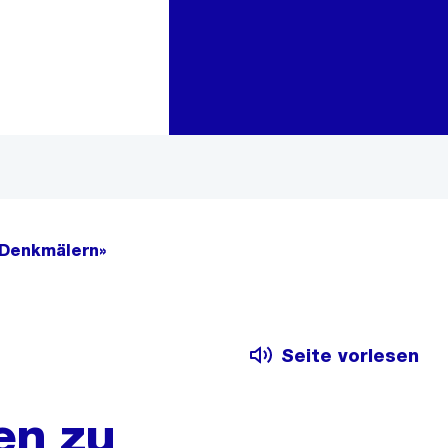
Zur Bereichsauswahl
Zum Inhalt
 Denkmälern»
Seite vorlesen
en zu