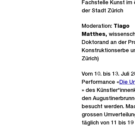
Fachstelle Kunst im 
der Stadt Zürich
Moderation:
Tiago
Matthes,
wissenscha
Doktorand an der Pro
Konstruktionserbe u
Zürich)
Vom 10. bis 13. Juli 
Performance «
Exter
Die Un
» des Künstler*innen
Link:
den Augustinerbrun
besucht werden. Mac
grossen Umverteilun
täglich von 11 bis 19 