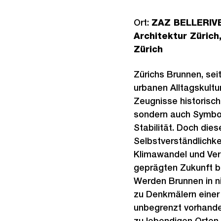
Ort:
ZAZ BELLERIVE
Architektur Zürich
Zürich
Zürichs Brunnen, sei
urbanen Alltagskultur
Zeugnisse historisc
sondern auch Symbol
Stabilität. Doch die
Selbstverständlichkei
Klimawandel und Ve
geprägten Zukunft b
Werden Brunnen in ni
zu Denkmälern einer 
unbegrenzt vorhande
zu lebendigen Orten