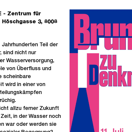
 - Zentrum für
, Höschgasse 3, 8008
t Jahrhunderten Teil der
, sind nicht nur
her Wasserversorgung,
e von Überfluss und
se scheinbare
t wird in einer von
rteilungskämpfen
rüchig.
cht allzu ferner Zukunft
Zeit, in der Wasser noch
n war oder werden sie
 sozialer Begegnung?