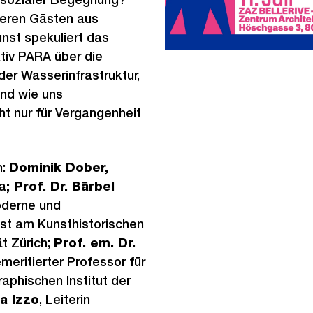
eren Gästen aus
nst spekuliert das
ktiv PARA über die
er Wasserinfrastruktur,
nd wie uns
ht nur für Vergangenheit
n:
Dominik Dober,
na
; Prof. Dr. Bärbel
oderne und
st am Kunsthistorischen
ät Zürich;
Prof. em. Dr.
meritierter Professor für
aphischen Institut der
a Izzo
, Leiterin