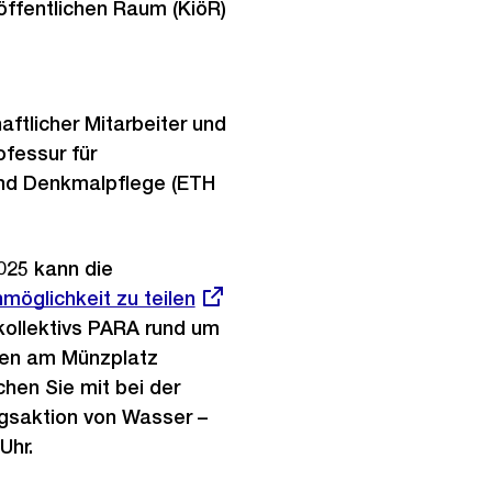
öffentlichen Raum (KiöR)
ftlicher Mitarbeiter und
fessur für
nd Denkmalpflege (ETH
2025 kann die
ner
möglichkeit zu teilen
kollektivs PARA rund um
nen am Münzplatz
hen Sie mit bei der
gsaktion von Wasser –
Uhr.