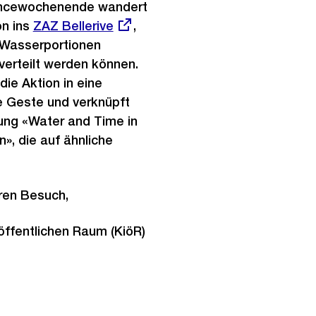
ncewochenende wandert
ion ins
Externer
ZAZ Bellerive
,
 Wasserportionen
Link:
verteilt werden können.
die Aktion in eine
e Geste und verknüpft
lung «Water and Time in
», die auf ähnliche
hren Besuch,
öffentlichen Raum (KiöR)