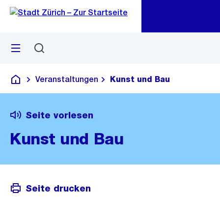
Zu
Zu
Sprunglink
Navigation
Menü
Suchen
M
öf
Veranstaltungen
Kunst und Bau
Deutsch
Seite vorlesen
Kunst und Bau
Seite drucken