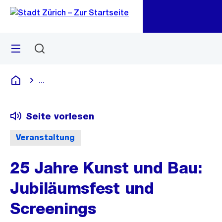
Zu
Zu
Sprunglink
Navigation
Menü
Suchen
M
öf
...
Blende alle Breadcrumbs ein
Deutsch
Seite vorlesen
Veranstaltung
25 Jahre Kunst und Bau:
Jubiläumsfest und
Screenings