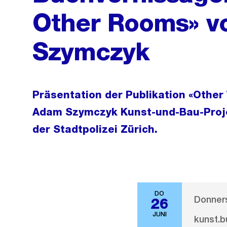
Other Rooms» v
Szymczyk
Präsentation der Publikation «Other
Adam Szymczyk Kunst-und-Bau-Projek
der Stadtpolizei Zürich.
DO
Donners
26
JUNI
kunst.b