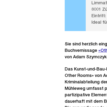
Limmat
8001 Zü
Eintritt:
Ideal fü
Sie sind herzlich ein
Buchvernissage
«Ot
von Adam Szymczyk
Das Kunst-und-Bau-P
Other Rooms» von A
Kriminalabteilung de
Mühleweg umfasst pr
partizipative Elemen
dauerhaft mit dem 