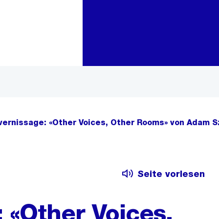
Zur Bereichsauswahl
Zum Inhalt
vernissage: «Other Voices, Other Rooms» von Adam 
Seite vorlesen
 «Other Voices,