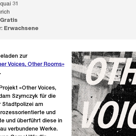
quai 31
rich
Gratis
r:
Erwachsene
geladen zur
her Voices, Other Rooms»
.
rojekt «Other Voices,
dam Szymczyk für die
r Stadtpolizei am
ozessorientierte und
te und überführt diese in
Bau verbundene Werke.