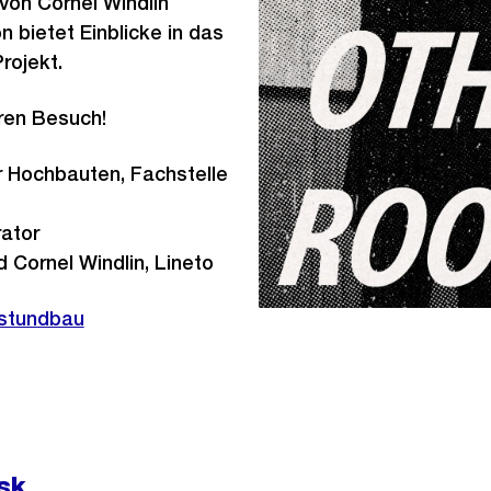
 von Cornel Windlin
n bietet Einblicke in das
rojekt.
Ihren Besuch!
ür Hochbauten, Fachstelle
ator
 Cornel Windlin, Lineto
nstundbau
sk