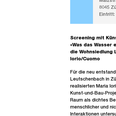
Malzstr
8045 Zü
Eintritt:
Screening mit Kün
«Was das Wasser er
die Wohnsiedlung 
Iorio/Cuomo
Für die neu entstan
Leutschenbach in Z
realisierten Maria Io
Kunst-und-Bau-Proje
Raum als dichtes B
menschlicher und ni
Interaktionen unters