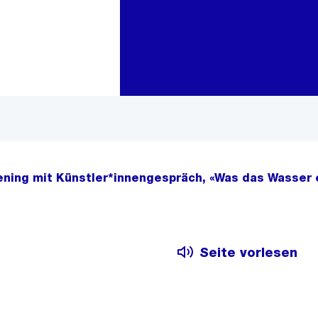
Zur Bereichsauswahl
Zum Inhalt
ning mit Künstler*innengespräch, «Was das Wasser er
Seite vorlesen