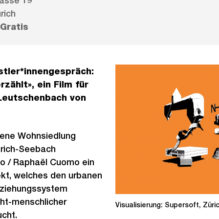
asse 19
rich
Gratis
stler*innengespräch:
zählt», ein Film für
Leutschenbach von
dene Wohnsiedlung
ürich-Seebach
rio / Raphaël Cuomo ein
kt, welches den urbanen
eziehungssystem
cht-menschlicher
Visualisierung: Supersoft, Züri
ucht.