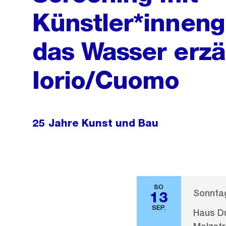
Künstler*inneng
das Wasser erzäh
Iorio/Cuomo
25 Jahre Kunst und Bau
SO
Sonntag
13
SEP.
Haus D