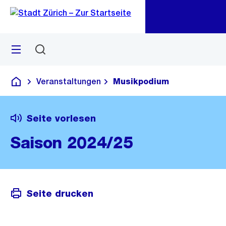
Zu
Zu
Sprunglink
Navigation
Menü
Suchen
M
öf
Veranstaltungen
Musikpodium
Deutsch
Seite vorlesen
Saison 2024/25
Seite drucken