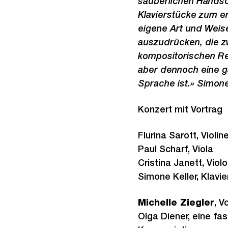
säuberlichen Handsch
Klavierstücke zum er
eigene Art und Weise
auszudrücken, die z
kompositorischen Reg
aber dennoch eine g
Sprache ist.» Simone
Konzert mit Vortrag
Flurina Sarott, Violin
Paul Scharf, Viola
Cristina Janett, Viol
Simone Keller, Klavi
Michelle Ziegler
, V
Olga Diener, eine fa