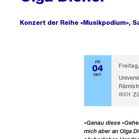
Konzert der Reihe «Musikpodium», S
FR
Freitag
04
OKT.
Universi
Rämist
8001 Zü
«Genau diese «Gehei
mich aber an Olga Die