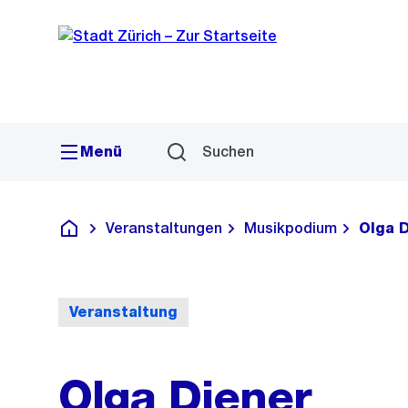
Sprunglink
Navigation
Menü
Suchen
Veranstaltungen
Musikpodium
Olga 
Deutsch
Veranstaltung
Olga Diener