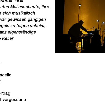
riften ihrer
sten Mal anschaute, ihre
 sich musikalisch
war gewissen gängigen
eln zu folgen scheint,
anz eigenständige
 Keller
e
oncello
er
ortrag
st vergessene