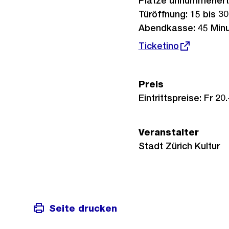
Plätze unnummeriert
Türöffnung: 15 bis 3
Abendkasse: 45 Minu
Externer
Ticketino
Link:
Preis
Eintrittspreise: Fr 20.-
Veranstalter
Stadt Zürich Kultur
Seite drucken