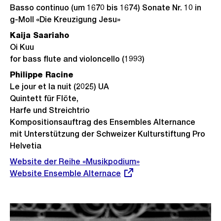
Basso continuo (um 1670 bis 1674) Sonate Nr. 10 in
g-Moll «Die Kreuzigung Jesu»
Kaija Saariaho
Oi Kuu
for bass flute and violoncello (1993)
Philippe Racine
Le jour et la nuit (2025) UA
Quintett für Flöte,
Harfe und Streichtrio
Kompositionsauftrag des Ensembles Alternance
mit Unterstützung der Schweizer Kulturstiftung Pro
Helvetia
Website der Reihe «Musikpodium»
Externer
Website Ensemble Alternace
Link: