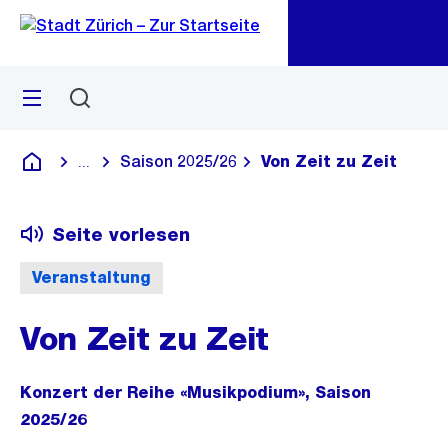
Zu
Zu
Sprunglink
Navigation
Menü
Suchen
M
öf
Saison 2025/26
Von Zeit zu Zeit
...
Blende alle Breadcrumbs ein
Deutsch
Seite vorlesen
Veranstaltung
Von Zeit zu Zeit
Konzert der Reihe «Musikpodium», Saison
2025/26