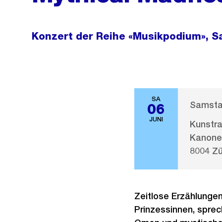
Konzert der Reihe «Musikpodium», S
SA
Samstag
06
JUNI
Kunstr
Kanone
8004 Zü
Zeitlose Erzählunge
Prinzessinnen, sprec