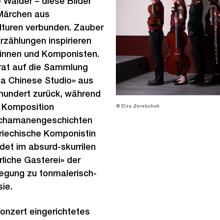
Wälder – diese Bilder
 Märchen aus
lturen verbunden. Zauber
rzählungen inspirieren
innen und Komponisten.
lerat auf die Sammlung
 a Chinese Studio» aus
rhundert zurück, während
r Komposition
© Elza Zerebchuk
Schamanengeschichten
griechische Komponistin
et im absurd-skurrilen
liche Gasterei» der
egung zu tonmalerisch-
ie.
Konzert eingerichtetes