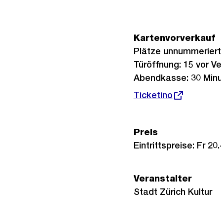
Kartenvorverkauf
Plätze unnummeriert
Türöffnung: 15 vor V
Abendkasse: 30 Minu
Externer
Ticketino
Link:
Preis
Eintrittspreise: Fr 20.-
Veranstalter
Stadt Zürich Kultur