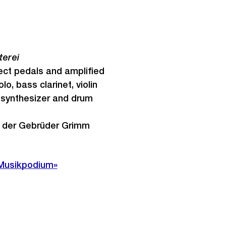
terei
fect pedals and amplified
o, bass clarinet, violin
synthesizer and drum
 der Gebrüder Grimm
«Musikpodium»