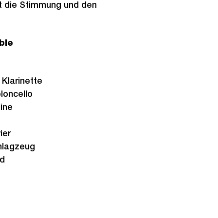
kt die Stimmung und den
ble
 Klarinette
loncello
line
ier
chlagzeug
nd