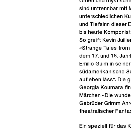
Omen und mystische 
sind untrennbar mit
unterschiedlichen Ku
und Tiefsinn dieser E
bis heute Komponist
So greift Kevin Juil
«Strange Tales from
dem 17. und 18. Jah
Emilio Guim in seine
südamerikanische 
aufleben lässt. Die 
Georgia Koumara find
Märchen «Die wunder
Gebrüder Grimm Anr
theatralischer Fantas
Ein speziell für das 