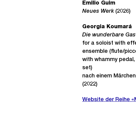
Emilio Guim
Neues Werk
(2026)
Georgia Koumará
Die wunderbare Gas
for a soloist with ef
ensemble (flute/piccol
with whammy pedal, 
set)
nach einem Märchen
(2022)
Website der Reihe 