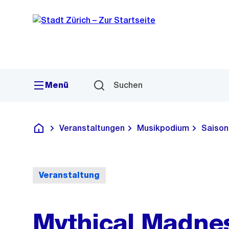
Sprunglink
Navigation
Menü
Suchen
Veranstaltungen
Musikpodium
Saison
Deutsch
Veranstaltung
Mythical Madne