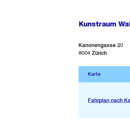
Kunstraum Wa
Kanonengasse 20
8004
Zürich
Stadtplan 3D
Externer
Fahrplan nach K
Link: