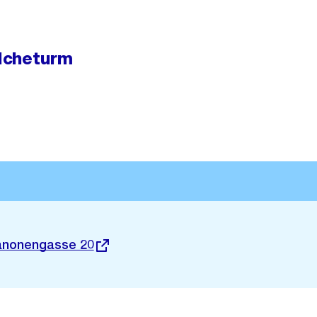
lcheturm
anonengasse 20