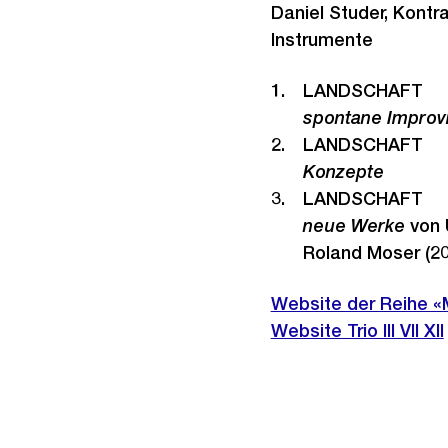
Daniel Studer, Kontr
Instrumente
LANDSCHAFT
spontane Improv
LANDSCHAFT
Konzepte
LANDSCHAFT
neue Werke
von 
Roland Moser (2
Website der Reihe 
Externer
Website Trio III VII XII
Link: