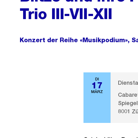
Trio III-VII-XII
Konzert der Reihe «Musikpodium», S
DI
Diensta
17
MÄRZ
Cabaret
Spiege
8001 Zü