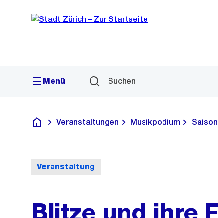
Sprunglink
Navigation
Menü
Suchen
Veranstaltungen
Musikpodium
Saison
Deutsch
Veranstaltung
Blitze und ihre 