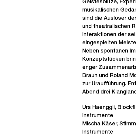
Geistesblitze, Exper
musikalischen Geda
sind die Auslöser de
und theatralischen 
Interaktionen der sei
eingespielten Meiste
Neben spontanen Im
Konzeptstücken bringt 
enger Zusammenarbei
Braun und Roland Mo
zur Uraufführung. E
Abend drei Klanglan
Urs Haenggli, Blockf
Instrumente
Mischa Käser, Stimm
Instrumente