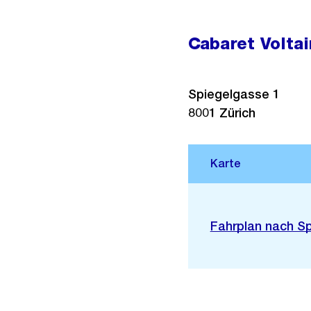
Cabaret Voltai
Spiegelgasse 1
8001
Zürich
Stadtplan 3D
Externer
Fahrplan nach S
Link: