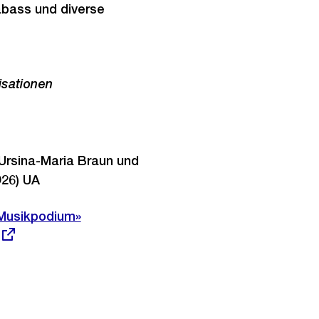
abass und diverse
isationen
Ursina-Maria Braun und
026) UA
«Musikpodium»