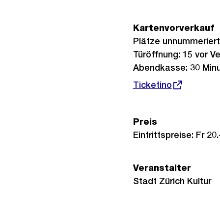
Kartenvorverkauf
Plätze unnummeriert
Türöffnung: 15 vor V
Abendkasse: 30 Minu
Externer
Ticketino
Link:
Preis
Eintrittspreise: Fr 20.-
Veranstalter
Stadt Zürich Kultur