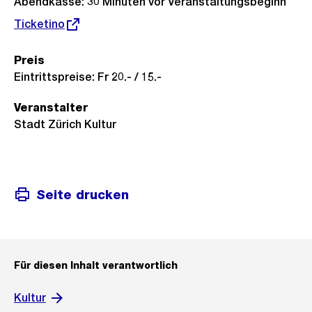
Abendkasse: 30 Minuten vor Veranstaltungsbeginn
Externer
Ticketino
Link:
Preis
Eintrittspreise: Fr 20.- / 15.-
Veranstalter
Stadt Zürich Kultur
Seite drucken
Für diesen Inhalt verantwortlich
Kultur