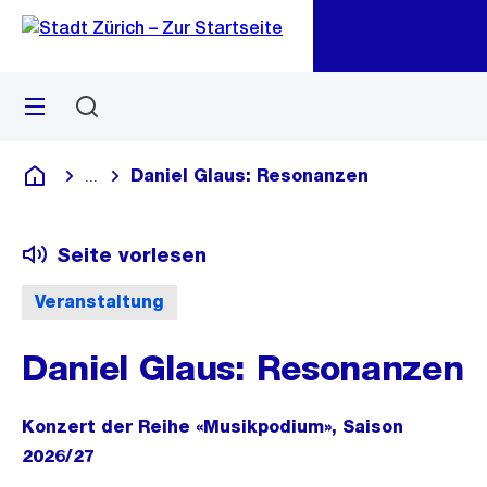
Zu
Zu
Sprunglink
Navigation
Menü
Suchen
M
öf
Daniel Glaus: Resonanzen
...
Blende alle Breadcrumbs ein
Deutsch
Seite vorlesen
Veranstaltung
Daniel Glaus: Resonanzen
Konzert der Reihe «Musikpodium», Saison
2026/27