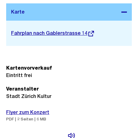
Stadtplan 3D
Externer
Fahrplan nach Gablerstrasse 14
Link:
Kartenvorverkauf
Eintritt frei
Veranstalter
Stadt Zürich Kultur
Flyer zum Konzert
PDF | 2 Seiten | 6 MB