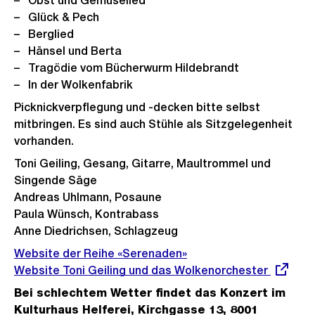
Obst und Gemüselied
Glück & Pech
Berglied
Hänsel und Berta
Tragödie vom Bücherwurm Hildebrandt
In der Wolkenfabrik
Picknickverpflegung und -decken bitte selbst
mitbringen. Es sind auch Stühle als Sitzgelegenheit
vorhanden.
Toni Geiling, Gesang, Gitarre, Maultrommel und
Singende Säge
Andreas Uhlmann, Posaune
Paula Wünsch, Kontrabass
Anne Diedrichsen, Schlagzeug
Website der Reihe «Serenaden»
Externer
Website Toni Geiling und das Wolkenorchester
Link:
Bei schlechtem Wetter findet das Konzert im
Kulturhaus Helferei, Kirchgasse 13, 8001