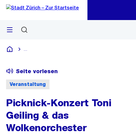
Zu
Zu
Sprunglink
Navigation
Menü
Suchen
M
öf
...
Blende alle Breadcrumbs ein
Deutsch
Seite vorlesen
Veranstaltung
Picknick-Konzert Toni
Geiling & das
Wolkenorchester