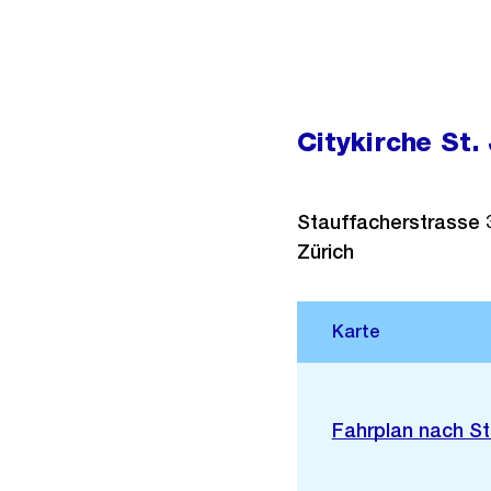
Citykirche St.
Stauffacherstrasse 
Zürich
Stadtplan 3D
Externer
Fahrplan nach St
Link: