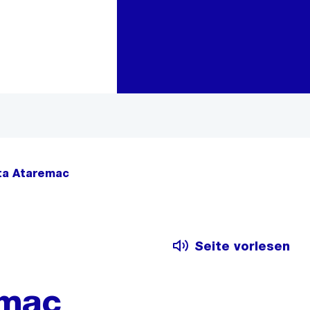
Zur Bereichsauswahl
Zum Inhalt
a Ataremac
Seite vorlesen
emac