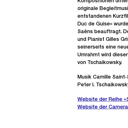
Kompositionen unterl
originale Begleitmus
entstandenen Kurzfi
Duc de Guise» wurde
Saëns beauftragt. D
und Pianist Gilles Gr
seinerseits eine neu
Umrahmt wird dieser
von Tschaikowsky.
Musik Camille Saint-S
Peter I. Tschaikowsk
Website der Reihe 
Externer
Website der Camera
Link: