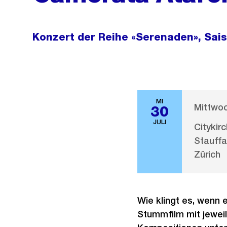
Konzert der Reihe «Serenaden», Sai
MI
Mittwoch
30
JULI
Citykir
Stauffa
Zürich
Wie klingt es, wenn e
Stummfilm mit jeweil