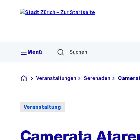
Sprunglink
Navigation
Menü
Suchen
Veranstaltungen
Serenaden
Camerat
Deutsch
Veranstaltung
Camerata Atar