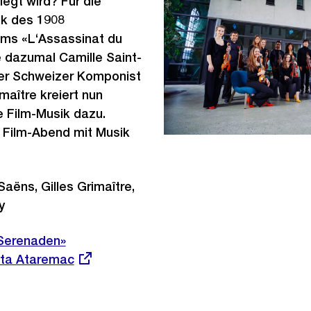
egt wird? Für die
ik des 1908
lms «L‘Assassinat du
 dazumal Camille Saint-
er Schweizer Komponist
imaître kreiert nun
e Film-Musik dazu.
 Film-Abend mit Musik
aëns, Gilles Grimaître,
y
«Serenaden»
ta Ataremac