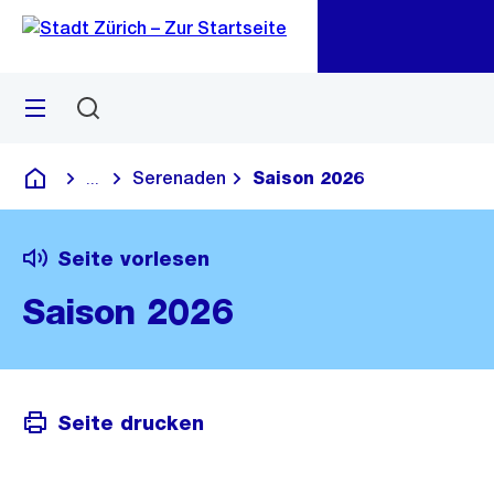
Zu
Zu
Sprunglink
Navigation
Menü
Suchen
M
öf
Serenaden
Saison 2026
...
Blende alle Breadcrumbs ein
Deutsch
Seite vorlesen
Saison 2026
Seite drucken