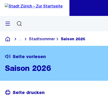
Zu
Zu
Sprunglink
Navigation
Menü
Suchen
M
öf
Stadtsommer
Saison 2026
...
Blende alle Breadcrumbs ein
Deutsch
Seite vorlesen
Saison 2026
Seite drucken