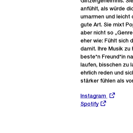
Glitzergeheimnis. Si
anfühlt, als würde di
umarmen und leicht d
gute Art. Sie mixt Po
aber nicht so „Genre
eher wie: Fühlt sich 
damit. Ihre Musik zu 
beste*n Freund*in na
laufen, bisschen zu l
ehrlich reden und si
stärker fühlen als vor
Externer
Instagram
Link:
Externer
Spotify
Link: