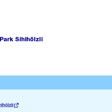
ark Sihlhölzli
lhölzli