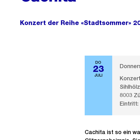
Konzert der Reihe «Stadtsommer» 2
DO
Donners
23
JULI
Konzert
Sihlhölz
8003 Zü
Eintritt:
Cachita ist so ein w