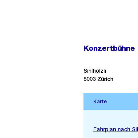
Konzertbühne P
Sihlhölzli
8003
Zürich
Stadtplan 3D
Externer
Fahrplan nach Sih
Link: