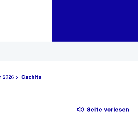
Zur Bereichsauswahl
Zum Inhalt
n 2026
Cachita
Seite vorlesen