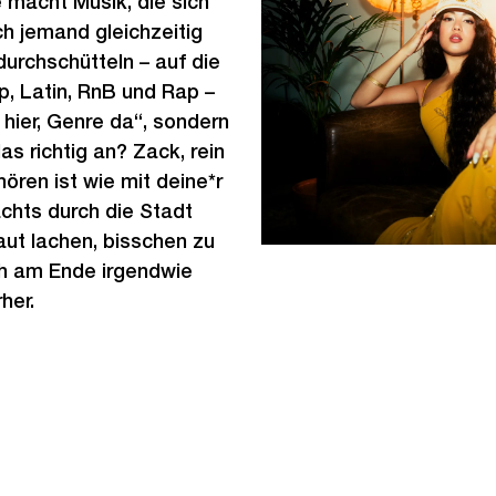
e macht Musik, die sich
ch jemand gleichzeitig
urchschütteln – auf die
p, Latin, RnB und Rap –
 hier, Genre da“, sondern
das richtig an? Zack, rein
hören ist wie mit deine*r
chts durch die Stadt
aut lachen, bisschen zu
ch am Ende irgendwie
her.