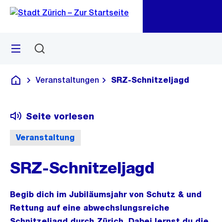
Zu
Zu
Sprunglink
Navigation
Menü
Suchen
M
öf
Veranstaltungen
SRZ-Schnitzeljagd
Deutsch
Seite vorlesen
Veranstaltung
SRZ-Schnitzeljagd
Begib dich im Jubiläumsjahr von Schutz & und
Rettung auf eine abwechslungsreiche
Schnitzeljagd durch Zürich. Dabei lernst du die