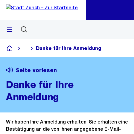
Zu
Zu
Sprunglink
Navigation
Menü
Suchen
M
öf
Danke für Ihre Anmeldung
...
Blende alle Breadcrumbs ein
Deutsch
Seite vorlesen
Danke für Ihre
Anmeldung
Wir haben Ihre Anmeldung erhalten. Sie erhalten eine
Bestätigung an die von Ihnen angegebene E-Mail-