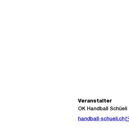
Veranstalter
OK Handball Schüeli
Externer
handball-schueli.ch
Link: