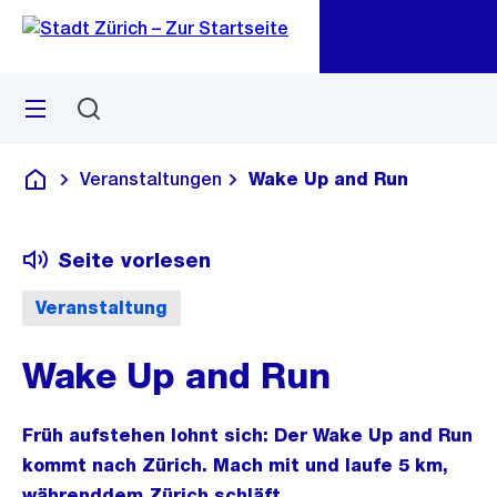
Zu
Zu
Sprunglink
Navigation
Menü
Suchen
M
öf
Veranstaltungen
Wake Up and Run
Deutsch
Seite vorlesen
Veranstaltung
Wake Up and Run
Früh aufstehen lohnt sich: Der Wake Up and Run
kommt nach Zürich. Mach mit und laufe 5 km,
währenddem Zürich schläft.