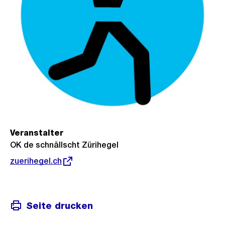
Veranstalter
OK de schnällscht Zürihegel
Externer
zuerihegel.ch
Link:
Seite drucken