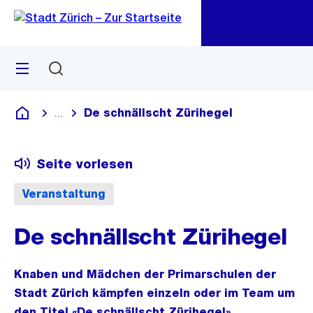
Zu
Zu
Sprunglink
Navigation
Menü
Suchen
M
öf
De schnällscht Zürihegel
...
Blende alle Breadcrumbs ein
Deutsch
Seite vorlesen
Veranstaltung
De schnällscht Zürihegel
Knaben und Mädchen der Primarschulen der
Stadt Zürich kämpfen einzeln oder im Team um
den Titel «De schnällscht Zürihegel».