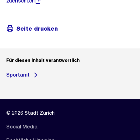
Externer
zuerischi.ch
Link:
Seite drucken
Für diesen Inhalt verantwortlich
Sportamt
© 2026 Stadt Zürich
Social Media