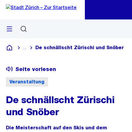
Zu
Zu
Sprunglink
Navigation
Menü
Suchen
M
öf
De schnällscht Zürischi und Snöber
...
Blende alle Breadcrumbs ein
Deutsch
Seite vorlesen
Veranstaltung
De schnällscht Zürischi
und Snöber
Die Meisterschaft auf den Skis und dem