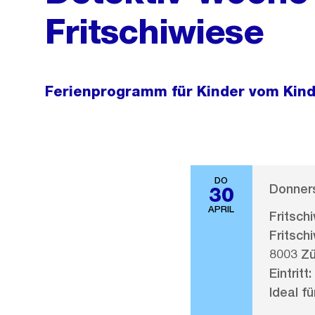
Fritschiwiese
Ferienprogramm für Kinder vom Kinde
DO
Donners
30
APRIL
Fritsch
Fritsch
8003 Zü
Eintritt:
Ideal fü