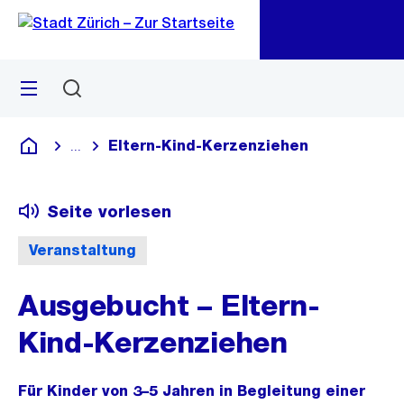
Zu
Zu
Sprunglink
Navigation
Menü
Suchen
M
öf
Eltern-Kind-Kerzenziehen
...
Blende alle Breadcrumbs ein
Deutsch
Seite vorlesen
Veranstaltung
Ausgebucht – Eltern-
Kind-Kerzenziehen
Für Kinder von 3–5 Jahren in Begleitung einer