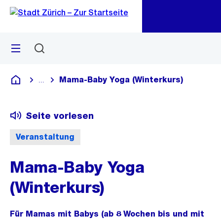
Zu
Zu
Sprunglink
Navigation
Menü
Suchen
M
öf
Mama-Baby Yoga (Winterkurs)
...
Blende alle Breadcrumbs ein
Deutsch
Seite vorlesen
Veranstaltung
Mama-Baby Yoga
(Winterkurs)
Für Mamas mit Babys (ab 8 Wochen bis und mit