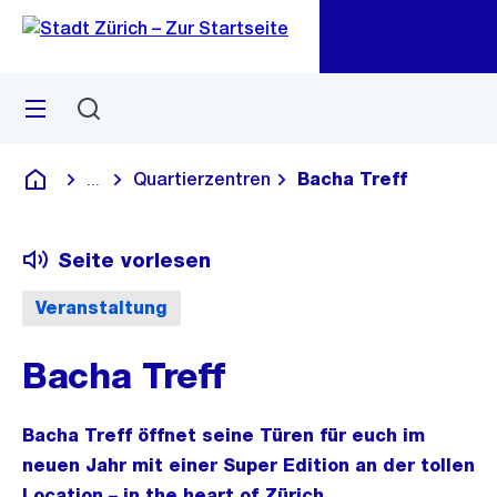
Zu
Zu
Sprunglink
Navigation
Menü
Suchen
M
öf
Quartierzentren
Bacha Treff
...
Blende alle Breadcrumbs ein
Deutsch
Seite vorlesen
Veranstaltung
Bacha Treff
Bacha Treff öffnet seine Türen für euch im
neuen Jahr mit einer Super Edition an der tollen
Location – in the heart of Zürich.