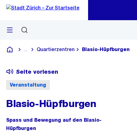
Zu
Zu
Sprunglink
Navigation
Menü
Suchen
M
öf
Quartierzentren
Blasio-Hüpfburgen
...
Blende alle Breadcrumbs ein
Deutsch
Seite vorlesen
Veranstaltung
Blasio-Hüpfburgen
Spass und Bewegung auf den Blasio-
Hüpfburgen