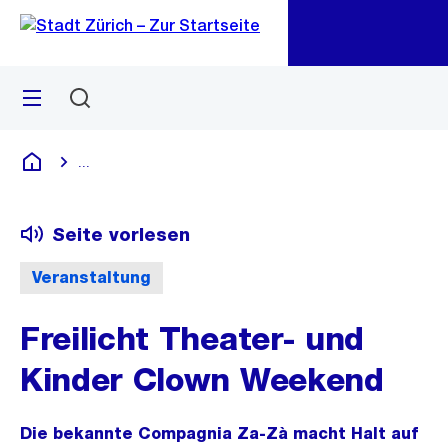
Zu
Zu
Sprunglink
Navigation
Menü
Suchen
M
öf
...
Blende alle Breadcrumbs ein
Deutsch
Seite vorlesen
Veranstaltung
Freilicht Theater- und
Kinder Clown Weekend
Die bekannte Compagnia Za-Zà macht Halt auf