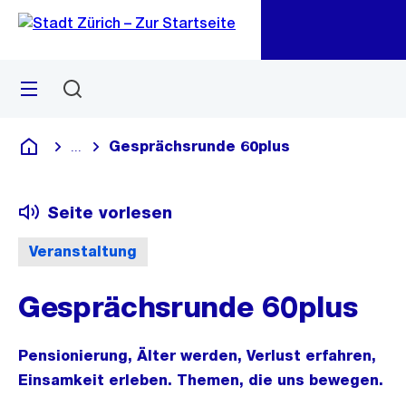
Zu
Zu
Sprunglink
Navigation
Menü
Suchen
M
öf
Gesprächsrunde 60plus
...
Blende alle Breadcrumbs ein
Deutsch
Seite vorlesen
Veranstaltung
Gesprächsrunde 60plus
Pensionierung, Älter werden, Verlust erfahren,
Einsamkeit erleben. Themen, die uns bewegen.