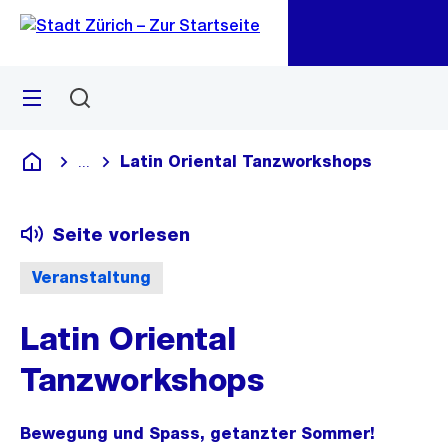
Zu
Zu
Sprunglink
Navigation
Menü
Suchen
M
öf
Latin Oriental Tanzworkshops
...
Blende alle Breadcrumbs ein
Deutsch
Seite vorlesen
Veranstaltung
Latin Oriental
Tanzworkshops
Bewegung und Spass, getanzter Sommer!