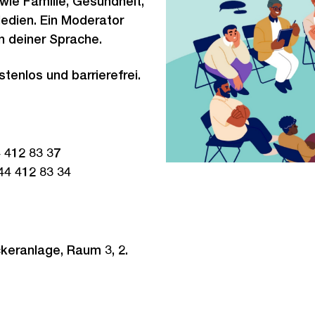
ie Familie, Gesundheit,
Medien. Ein Moderator
n deiner Sprache.
tenlos und barrierefrei.
 412 83 37
44 412 83 34
keranlage, Raum 3, 2.