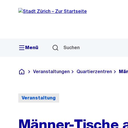
Sprunglink
Navigation
Menü
Suchen
Veranstaltungen
Quartierzentren
Män
Deutsch
Veranstaltung
Männer-Tische a