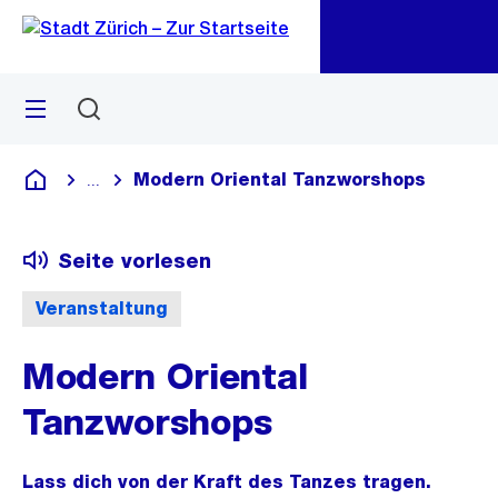
Zu
Zu
Sprunglink
Navigation
Menü
Suchen
M
öf
Modern Oriental Tanzworshops
...
Blende alle Breadcrumbs ein
Deutsch
Seite vorlesen
Veranstaltung
Modern Oriental
Tanzworshops
Lass dich von der Kraft des Tanzes tragen.