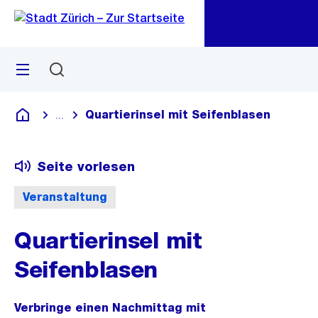
Zu
Zu
Sprunglink
Navigation
Menü
Suchen
M
öf
Quartierinsel mit Seifenblasen
...
Blende alle Breadcrumbs ein
Deutsch
Seite vorlesen
Veranstaltung
Quartierinsel mit
Seifenblasen
Verbringe einen Nachmittag mit