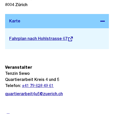
8004
Zürich
Stadtplan 3D
Externer
Fahrplan nach Hohlstrasse 67
Link:
Veranstalter
Tenzin Sewo
Quartierarbeit Kreis 4 und 5
Telefon:
+41 79 628 49 61
quartierarbeit4u5@zuerich.ch