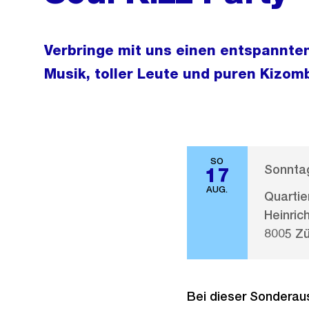
Verbringe mit uns einen entspannten
Musik, toller Leute und puren Kizom
SO
Sonntag
17
AUG.
Quartie
Heinric
8005 Zü
Bei dieser Sonderaus