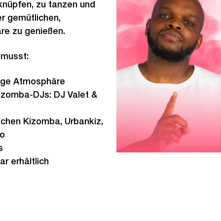
knüpfen, zu tanzen und
r gemütlichen,
re zu genießen.
 musst:
tige Atmosphäre
izomba-DJs: DJ Valet &
schen Kizomba, Urbankiz,
xo
ks
r erhältlich