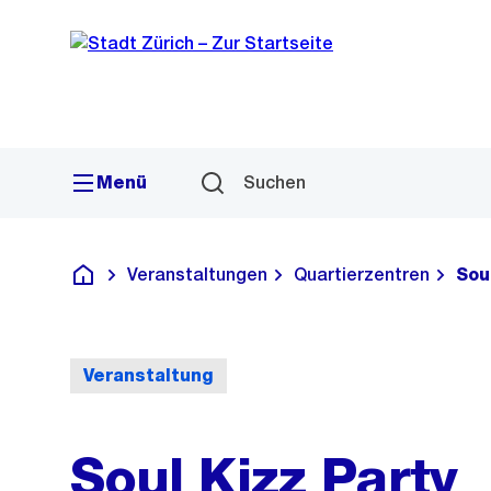
Sprunglink
Navigation
Menü
Suchen
Veranstaltungen
Quartierzentren
Sou
Deutsch
Veranstaltung
Soul Kizz Party