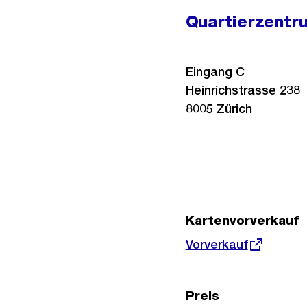
Quartierzentr
Eingang C
Heinrichstrasse 238
8005
Zürich
Kartenvorverkauf
Externer
Vorverkauf
Link:
Preis