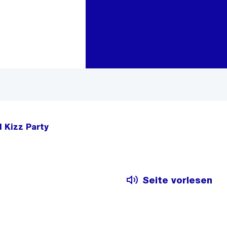
Zur Bereichsauswahl
Zum Inhalt
l Kizz Party
Seite vorlesen