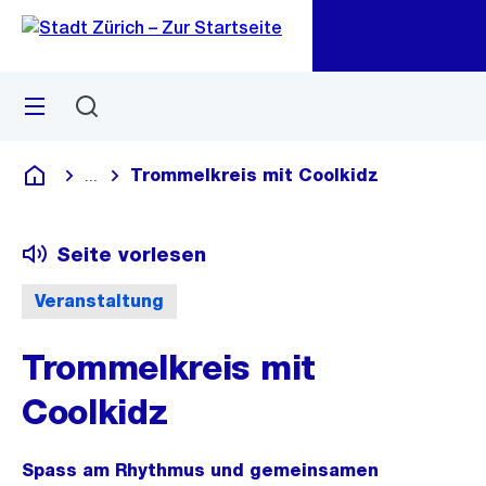
Zu
Zu
Sprunglink
Navigation
Menü
Suchen
M
öf
Trommelkreis mit Coolkidz
...
Blende alle Breadcrumbs ein
Deutsch
Seite vorlesen
Veranstaltung
Trommelkreis mit
Coolkidz
Spass am Rhythmus und gemeinsamen