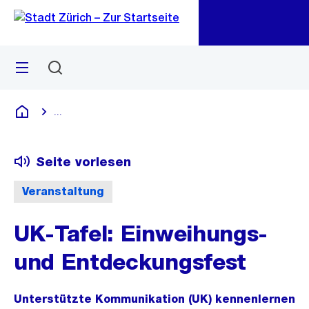
Zu
Zu
Sprunglink
Navigation
Menü
Suchen
M
öf
...
Blende alle Breadcrumbs ein
Deutsch
Seite vorlesen
Veranstaltung
UK-Tafel: Einweihungs-
und Entdeckungsfest
Unterstützte Kommunikation (UK) kennenlernen