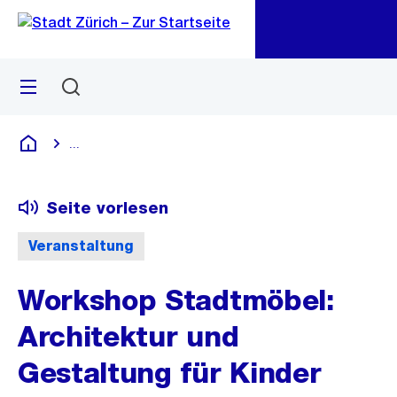
Zu
Zu
Sprunglink
Navigation
Menü
Suchen
M
öf
...
Blende alle Breadcrumbs ein
Deutsch
Seite vorlesen
Veranstaltung
Workshop Stadtmöbel:
Architektur und
Gestaltung für Kinder