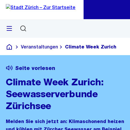
Zu
Zu
Sprunglink
Navigation
Menü
Suchen
M
öf
Veranstaltungen
Climate Week Zurich
Deutsch
Seite vorlesen
Climate Week Zurich:
Seewasserverbunde
Zürichsee
Melden Sie sich jetzt an: Klimaschonend heizen
und kühlen mit Zürcher Seewasser am Beispiel