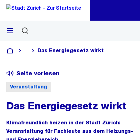
Zu
Zu
Sprunglink
Navigation
Menü
Suchen
M
öf
Das Energiegesetz wirkt
...
Blende alle Breadcrumbs ein
Deutsch
Seite vorlesen
Veranstaltung
Das Energiegesetz wirkt
Klimafreundlich heizen in der Stadt Zürich:
Veranstaltung für Fachleute aus dem Heizungs-
und Energiebereich