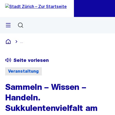
Zu
Zu
Sprunglink
Navigation
Menü
Suchen
M
öf
...
Blende alle Breadcrumbs ein
Deutsch
Seite vorlesen
Veranstaltung
Sammeln – Wissen –
Handeln.
Sukkulentenvielfalt am