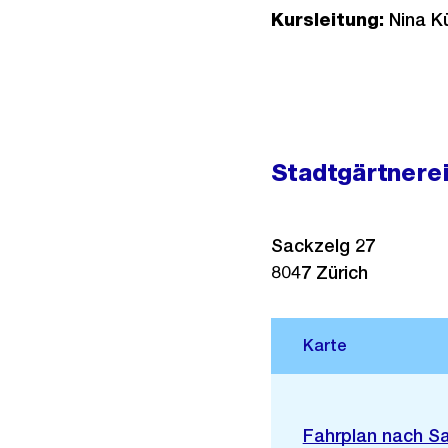
Kursleitung:
Nina Kü
Stadtgärtnerei
Sackzelg 27
8047
Zürich
Stadtplan 3D
Externer
Fahrplan nach S