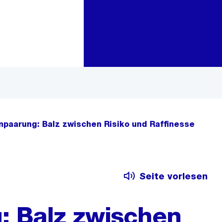
Zur Bereichsauswahl
Zum Inhalt
npaarung: Balz zwischen Risiko und Raffinesse
Seite vorlesen
: Balz zwischen