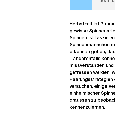
Ideal fü
Herbstzeit ist Paarun
gewisse Spinnenarten
Spinnen ist faszinie
Spinnenmännchen m
erkennen geben, dass
– anderenfalls könne
missverstanden und
gefressen werden. Wi
Paarungsstrategien 
versuchen, einige Ve
einheimischer Spinne
draussen zu beobac
kennenzulernen.