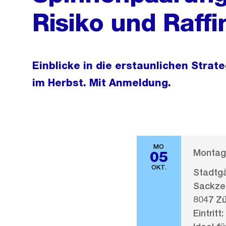
Risiko und Raff
Einblicke in die erstaunlichen Stra
im Herbst. Mit Anmeldung.
MO
Montag,
05
OKT.
Stadtgä
Sackze
8047 Zü
Eintritt: