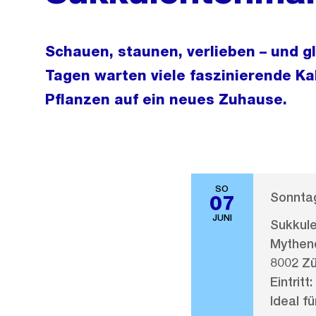
Schauen, staunen, verlieben – und g
Tagen warten viele faszinierende K
Pflanzen auf ein neues Zuhause.
SO
Sonntag
07
JUNI
Sukkul
Mythen
8002 Zü
Eintritt:
Ideal fü