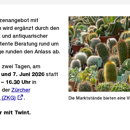
nzenangebot mit
n wird ergänzt durch den
 und antiquarischer
etente Beratung rund um
ge runden den Anlass ab.
n zwei Tagen, am
 und 7. Juni
2026
statt
– 16.30 Uhr
in
 der
Externer
Zürcher
 (ZKG)
Link:
.
Die Marktstände bieten eine Vi
 mit Twint.