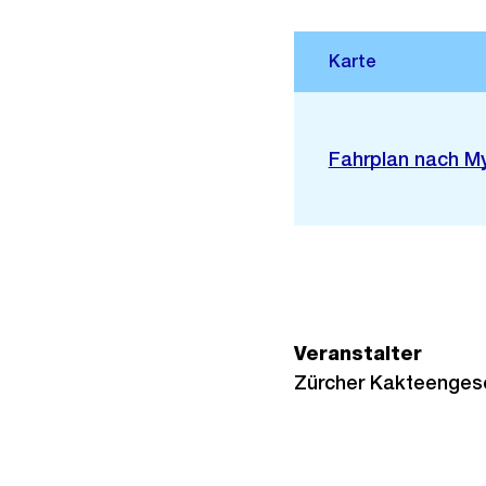
Stadtplan 3D
Externer
Fahrplan nach M
Link:
Veranstalter
Zürcher Kakteengese