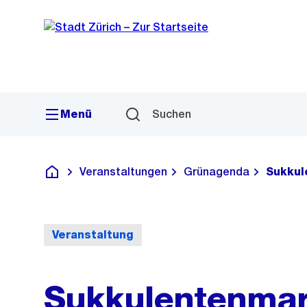
Sprunglink
Navigation
Menü
Suchen
Veranstaltungen
Grünagenda
Sukkul
Deutsch
Veranstaltung
Sukkulentenmar