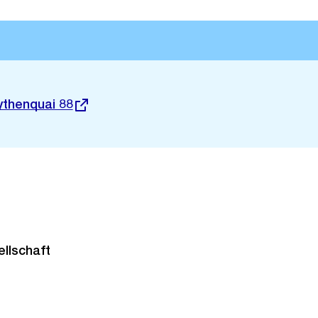
ythenquai 88
llschaft