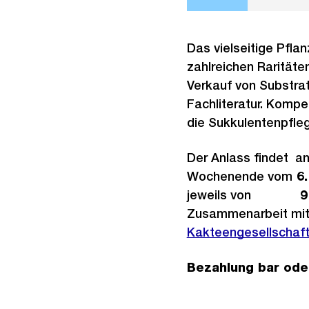
Das vielseitige Pfla
zahlreichen Raritäte
Verkauf von Substrat
Fachliteratur. Komp
die Sukkulentenpfle
Der Anlass findet a
Wochenende vom
6.
jeweils von
9 
Zusammenarbeit mit
Kakteengesellschaft
Bezahlung bar oder