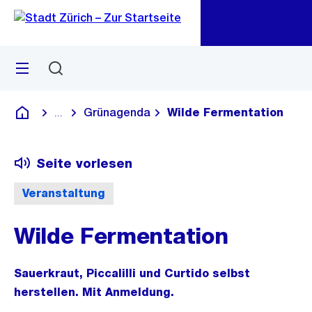
Zu
Zu
Sprunglink
Navigation
Menü
Suchen
M
öf
Grünagenda
Wilde Fermentation
...
Blende alle Breadcrumbs ein
Deutsch
Seite vorlesen
Veranstaltung
Wilde Fermentation
Sauerkraut, Piccalilli und Curtido selbst
herstellen. Mit Anmeldung.