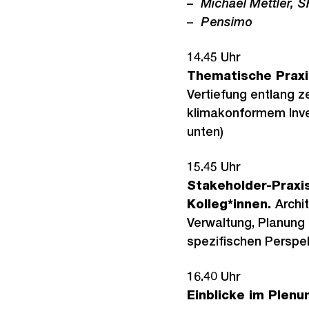
Michael Mettler, S
Pensimo
14.45 Uhr
Thematische Prax
Vertiefung entlang z
klimakonformem Inves
unten)
15.45 Uhr
Stakeholder-Praxi
Kolleg*innen.
Archi
Verwaltung, Planung 
spezifischen Perspe
16.40 Uhr
Einblicke im Plenu