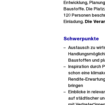
Entwicklung, Planung
Baustoffe. Die Platzz
120 Personen beschrä
Einladung.
Die Vera
Schwerpunkte
Austausch zu wirts
Handlungsmöglichk
Baustoffen und p
Inspiration durch P
schon eine klimak
Rendite-Erwartunge
bringen
Einblicke in relev
auf städtischer u
mit Vertreter*inne