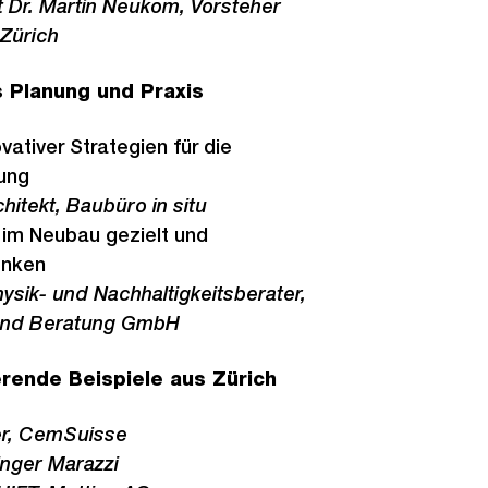
 Dr. Martin Neukom, Vorsteher
 Zürich
 Planung und Praxis
vativer Strategien für die
ung
itekt, Baubüro in situ
im Neubau gezielt und
enken
hysik- und Nachhaltigkeitsberater,
und Beratung GmbH
ierende Beispiele aus Zürich
er, CemSuisse
singer Marazzi