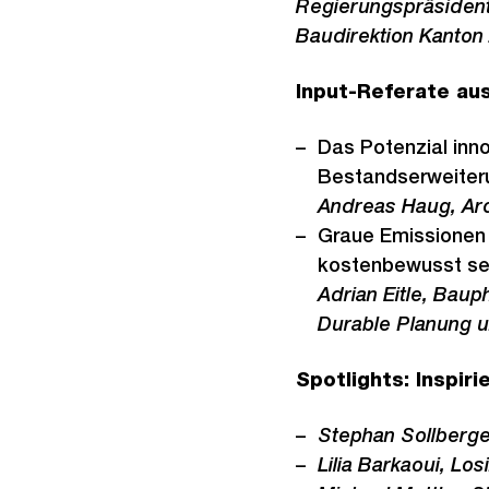
Regierungspräsident
Baudirektion Kanton
Input-Referate aus
Das Potenzial inno
Bestandserweiter
Andreas Haug, Arch
Graue Emissionen 
kostenbewusst s
Adrian Eitle, Baup
Durable Planung 
Spotlights: Inspir
Stephan Sollberg
Lilia Barkaoui, Lo