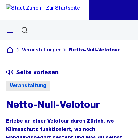
Zu
Zu
Sprunglink
Navigation
Menü
Suchen
M
öf
Veranstaltungen
Netto-Null-Velotour
Deutsch
Seite vorlesen
Veranstaltung
Netto-Null-Velotour
Erlebe an einer Velotour durch Zürich, wo
Klimaschutz funktioniert, wo noch
Handlungsbedarf besteht und was du selbst