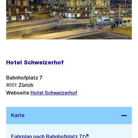
Hotel Schweizerhof
Bahnhofplatz 7
8001
Zürich
Webseite
Hotel Schweizerhof
Stadtplan 3D
Externer
Fahrplan nach Bahnhofplatz 7