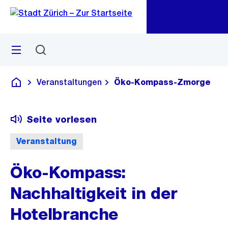
Zu
Zu
Sprunglink
Navigation
Menü
Suchen
M
öf
Veranstaltungen
Öko-Kompass-Zmorge
Deutsch
Seite vorlesen
Veranstaltung
Öko-Kompass:
Nachhaltigkeit in der
Hotelbranche