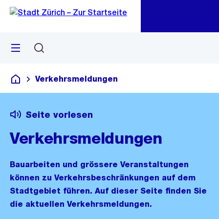
Zu
Zu
Sprunglink
Navigation
Menü
Suchen
M
öf
Verkehrsmeldungen
Deutsch
Seite vorlesen
Verkehrsmeldungen
Bauarbeiten und grössere Veranstaltungen
können zu Verkehrsbeschränkungen auf dem
Stadtgebiet führen. Auf dieser Seite finden Sie
die aktuellen Verkehrsmeldungen.