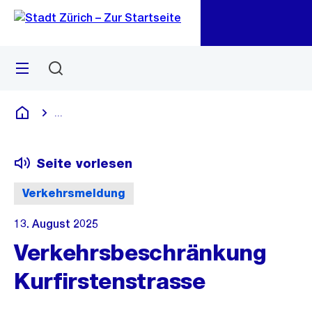
Zu
Zu
Sprunglink
Navigation
Menü
Suchen
M
öf
...
Blende alle Breadcrumbs ein
Deutsch
Seite vorlesen
Verkehrsmeldung
13. August 2025
Verkehrsbeschränkung
Kurfirstenstrasse