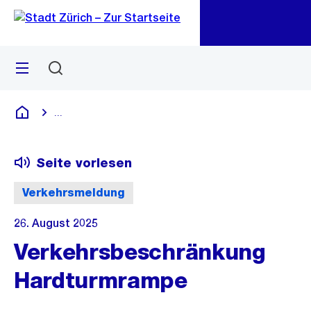
Zu
Zu
Sprunglink
Navigation
Menü
Suchen
M
öf
...
Blende alle Breadcrumbs ein
Deutsch
Seite vorlesen
Verkehrsmeldung
26. August 2025
Verkehrsbeschränkung
Hardturmrampe