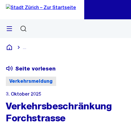
Zu
Zu
Sprunglink
Navigation
Menü
Suchen
M
öf
...
Blende alle Breadcrumbs ein
Deutsch
Seite vorlesen
Verkehrsmeldung
3. Oktober 2025
Verkehrsbeschränkung
Forchstrasse